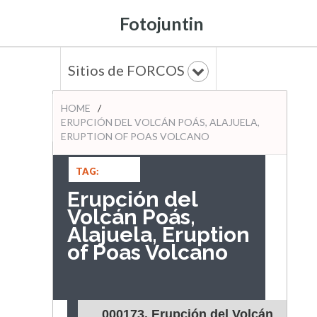
Fotojuntin
Sitios de FORCOS
HOME
/
ERUPCIÓN DEL VOLCÁN POÁS, ALAJUELA,
ERUPTION OF POAS VOLCANO
TAG:
Erupción del
Volcán Poás,
Alajuela, Eruption
of Poas Volcano
000173. Erupción del Volcán