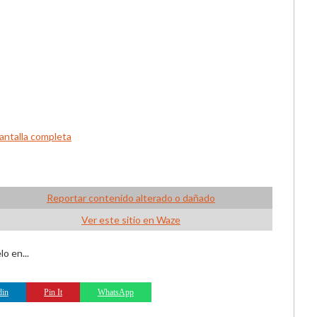
antalla completa
Reportar contenido alterado o dañado
Ver este sitio en Waze
o en...
din
Pin It
WhatsApp