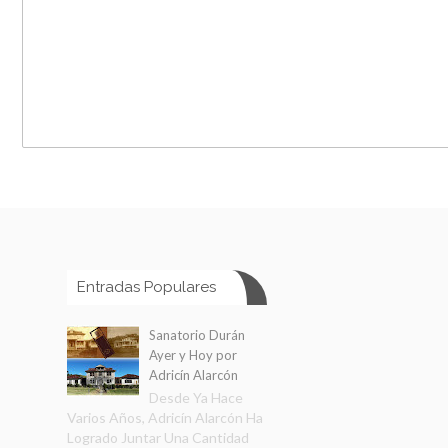
Entradas Populares
Sanatorio Durán
Ayer y Hoy por
Adricín Alarcón
Desde Ya Hace
Varios Años, Adricín Alarcón Ha
Logrado Juntar Una Cantidad