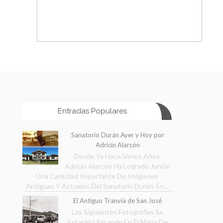
Entradas Populares
Sanatorio Durán Ayer y Hoy por
Adricín Alarcón
Desde Ya Hace Varios Años,
Adricín Alarcón Ha Logrado Juntar
Una Cantidad Importante De Imágenes
Antiguas Y Actuales Del Sanatorio Durán. En...
El Antiguo Tranvía de San José
Las Siguientes Fotografías Se
Estarán Ubicando En El Mapa De