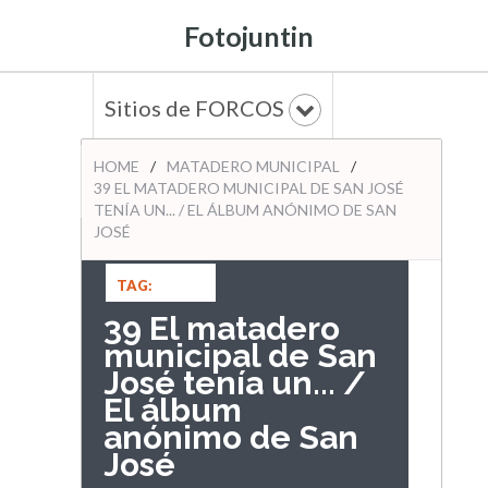
Fotojuntin
Sitios de FORCOS
HOME
/
MATADERO MUNICIPAL
/
39 EL MATADERO MUNICIPAL DE SAN JOSÉ
TENÍA UN... / EL ÁLBUM ANÓNIMO DE SAN
JOSÉ
TAG:
AVENIDA 22
,
39 El matadero
CALLE 5
,
EL
municipal de San
ÁLBUM
José tenía un... /
ANÓNIMO
DE SAN
El álbum
JOSÉ
,
anónimo de San
MATADERO
José
MUNICIPAL