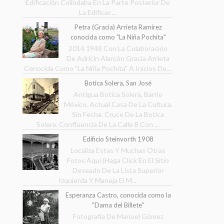
Edificación Colindaba En La Parte Posterior De
La Edificac...
Petra (Gracia) Arrieta Ramírez
conocida como "La Niña Pochita"
2014 1948 Con La Colaboración
De Adricin Alarcón Gracia Arrieta
Conocida Como "La Niña Pochita" A Inicios De...
Botica Solera, San José
Antigua Botica Solera, Barrio
México, Actual Casa De La Cultura.
Sin Fecha. Cruce De La Botica
Solera. Confluencia De La Calle 8 Con ...
Edificio Steinvorth 1908
Localiza Estas Y Muchas Otras
Fotos Aquí (Haga Click En El Sitio
Deseado De La Lista Superior
Izquierda Y Maneja El M...
Esperanza Castro, conocida como la
"Dama del Billete"
Fotografía De Manuel Gómez