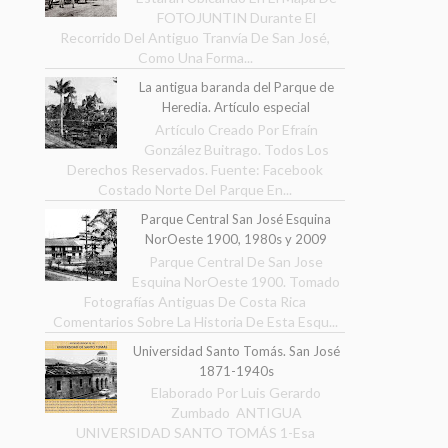
FOTOJUNTIN Durante El
Recorrido Del Antiguo Tranvía De San José,
Como Una Forma...
La antigua baranda del Parque de
Heredia. Artículo especial
Artículo Creado Por Efraín
González Buitrago. Todos Los
Derechos Reservados. Fuente: Facebook
Costado Norte Del Parque En...
Parque Central San José Esquina
NorOeste 1900, 1980s y 2009
Parque Central De San Jose
Esquina NorOeste 1900. Tomado
Fotografías Antiguas De Costa Rica
Comentarios Sobre La Historia De Esta Esqu...
Universidad Santo Tomás. San José
1871-1940s
Elaborado Por Luis Gerardo
Zumbado ANTIGUA
UNIVERSIDAD SANTO TOMÁS 1-Esa