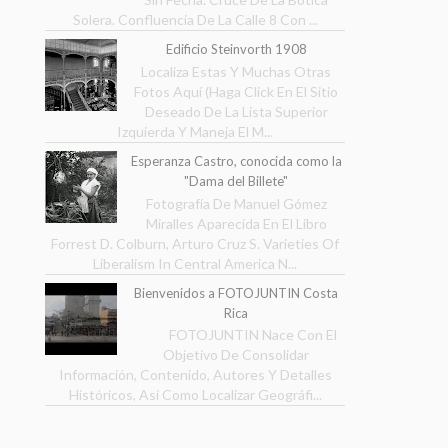
Solera. Confluencia De La Calle 8 Con ...
Edificio Steinvorth 1908
Localiza Estas Y Muchas Otras
Fotos Aquí (Haga Click En El Sitio
Deseado De La Lista Superior
Izquierda Y Maneja El M...
Esperanza Castro, conocida como la
"Dama del Billete"
Fotografía De Manuel Gómez
Miralles Aparecida En El Libro
Forrest D. Colburn, Arturo Cruz S. Varieties Of
Liberalism In Central America N...
Bienvenidos a FOTOJUNTIN Costa
Rica
FOTOJUNTIN Nace Con El
Objetivo De Consolidar
Información, Contenido, Autores Y Detalles
Históricos, Así Como Localizar Geográfi...