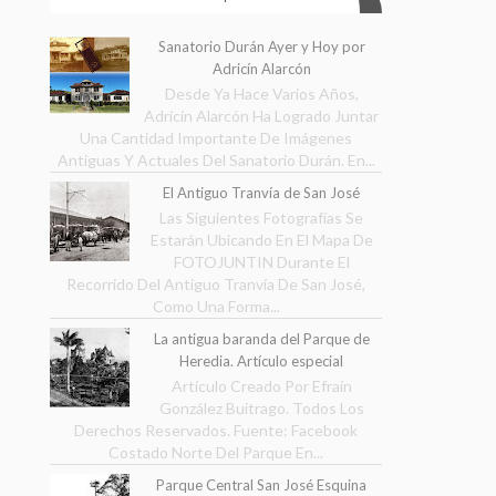
Sanatorio Durán Ayer y Hoy por
Adricín Alarcón
Desde Ya Hace Varios Años,
Adricín Alarcón Ha Logrado Juntar
Una Cantidad Importante De Imágenes
Antiguas Y Actuales Del Sanatorio Durán. En...
El Antiguo Tranvía de San José
Las Siguientes Fotografías Se
Estarán Ubicando En El Mapa De
FOTOJUNTIN Durante El
Recorrido Del Antiguo Tranvía De San José,
Como Una Forma...
La antigua baranda del Parque de
Heredia. Artículo especial
Artículo Creado Por Efraín
González Buitrago. Todos Los
Derechos Reservados. Fuente: Facebook
Costado Norte Del Parque En...
Parque Central San José Esquina