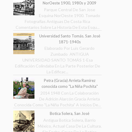
NorOeste 1900, 1980s y 2009
Parque Central De San Jose
Esquina NorOeste 1900. Tomado
Fotografías Antiguas De Costa Rica
Comentarios Sobre La Historia De Esta Esqu...
Universidad Santo Tomás. San José
1871-1940s
Elaborado Por Luis Gerardo
Zumbado ANTIGUA
UNIVERSIDAD SANTO TOMÁS 1-Esa
Edificación Colindaba En La Parte Posterior De
La Edificac...
Petra (Gracia) Arrieta Ramírez
conocida como "La Niña Pochita"
2014 1948 Con La Colaboración
De Adricin Alarcón Gracia Arrieta
Conocida Como "La Niña Pochita" A Inicios De...
Botica Solera, San José
Antigua Botica Solera, Barrio
México, Actual Casa De La Cultura.
Sin Fecha. Cruce De La Botica