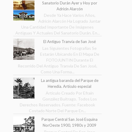
Sanatorio Durán Ayer y Hoy por
Adricín Alarcón
Desde Ya Hace Varios Años,
Adricín Alarcón Ha Logrado Juntar
Una Cantidad Importante De Imágenes
Antiguas Y Actuales Del Sanatorio Durán. En...
El Antiguo Tranvía de San José
Las Siguientes Fotografías Se
Estarán Ubicando En El Mapa De
FOTOJUNTIN Durante El
Recorrido Del Antiguo Tranvía De San José,
Como Una Forma...
La antigua baranda del Parque de
Heredia. Artículo especial
Artículo Creado Por Efraín
González Buitrago. Todos Los
Derechos Reservados. Fuente: Facebook
Costado Norte Del Parque En...
Parque Central San José Esquina
NorOeste 1900, 1980s y 2009
Parque Central De San Jose