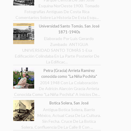
Esquina NorOeste 1900. Tomado
Fotografías Antiguas De Costa Rica
Comentarios Sobre La Historia De Esta Esqu...
Universidad Santo Tomás. San José
1871-1940s
Elaborado Por Luis Gerardo
Zumbado ANTIGUA
UNIVERSIDAD SANTO TOMÁS 1-Esa
Edificación Colindaba En La Parte Posterior De
La Edificac...
Petra (Gracia) Arrieta Ramírez
conocida como "La Niña Pochita"
2014 1948 Con La Colaboración
De Adricin Alarcón Gracia Arrieta
Conocida Como "La Niña Pochita" A Inicios De...
Botica Solera, San José
Antigua Botica Solera, Barrio
México, Actual Casa De La Cultura.
Sin Fecha. Cruce De La Botica
Solera. Confluencia De La Calle 8 Con ...