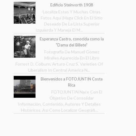
Edificio Steinvorth 1908
Localiza Estas Y Muchas Otras
Fotos Aquí (Haga Click En El Sitio
Deseado De La Lista Superior
Izquierda Y Maneja El M...
Esperanza Castro, conocida como la
"Dama del Billete"
Fotografía De Manuel Gómez
Miralles Aparecida En El Libro
Forrest D. Colburn, Arturo Cruz S. Varieties Of
Liberalism In Central America N...
Bienvenidos a FOTOJUNTIN Costa
Rica
FOTOJUNTIN Nace Con El
Objetivo De Consolidar
Información, Contenido, Autores Y Detalles
Históricos, Así Como Localizar Geográfi...