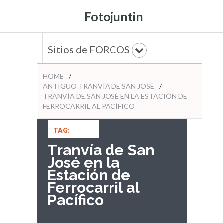
Fotojuntin
Sitios de FORCOS
HOME
/
ANTIGUO TRANVÍA DE SAN JOSÉ
/
TRANVÍA DE SAN JOSÉ EN LA ESTACIÓN DE
FERROCARRIL AL PACÍFICO
TAG:
ANTIGUO
Tranvía de San
TRANVÍA DE
José en la
SAN JOSÉ
Estación de
Ferrocarril al
Pacífico