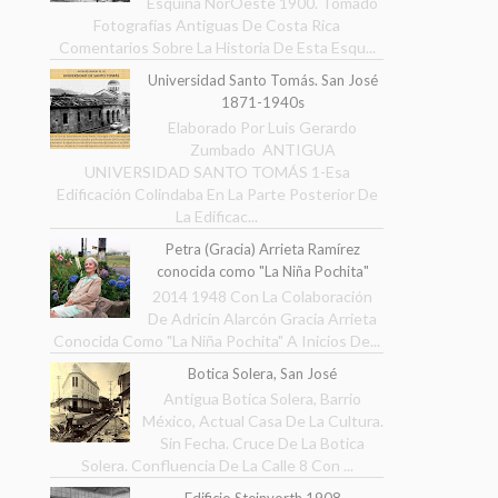
Esquina NorOeste 1900. Tomado
Fotografías Antiguas De Costa Rica
Comentarios Sobre La Historia De Esta Esqu...
Universidad Santo Tomás. San José
1871-1940s
Elaborado Por Luis Gerardo
Zumbado ANTIGUA
UNIVERSIDAD SANTO TOMÁS 1-Esa
Edificación Colindaba En La Parte Posterior De
La Edificac...
Petra (Gracia) Arrieta Ramírez
conocida como "La Niña Pochita"
2014 1948 Con La Colaboración
De Adricin Alarcón Gracia Arrieta
Conocida Como "La Niña Pochita" A Inicios De...
Botica Solera, San José
Antigua Botica Solera, Barrio
México, Actual Casa De La Cultura.
Sin Fecha. Cruce De La Botica
Solera. Confluencia De La Calle 8 Con ...
Edificio Steinvorth 1908