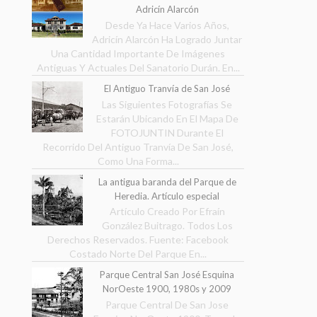
Adricín Alarcón
Desde Ya Hace Varios Años,
Adricín Alarcón Ha Logrado Juntar
Una Cantidad Importante De Imágenes
Antiguas Y Actuales Del Sanatorio Durán. En...
El Antiguo Tranvía de San José
Las Siguientes Fotografías Se
Estarán Ubicando En El Mapa De
FOTOJUNTIN Durante El
Recorrido Del Antiguo Tranvía De San José,
Como Una Forma...
La antigua baranda del Parque de
Heredia. Artículo especial
Artículo Creado Por Efraín
González Buitrago. Todos Los
Derechos Reservados. Fuente: Facebook
Costado Norte Del Parque En...
Parque Central San José Esquina
NorOeste 1900, 1980s y 2009
Parque Central De San Jose