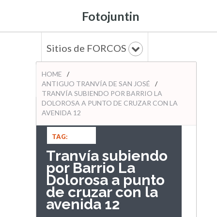
Fotojuntin
Sitios de FORCOS
HOME
/
ANTIGUO TRANVÍA DE SAN JOSÉ
/
TRANVÍA SUBIENDO POR BARRIO LA
DOLOROSA A PUNTO DE CRUZAR CON LA
AVENIDA 12
TAG:
ANTIGUO
Tranvía subiendo
TRANVÍA DE
por Barrio La
SAN JOSÉ
Dolorosa a punto
de cruzar con la
avenida 12