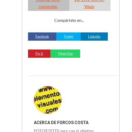
contenido
Waze
Compártelo en...
Facebook
Twitter
Linkedin
Pin It
WhatsApp
ACERCA DE
FORCOS COSTA
FOTOJUNTIN nace con el objetivo
RICA