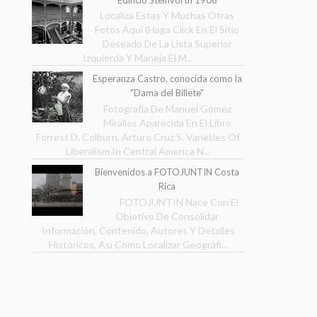
Localiza Estas Y Muchas Otras
Fotos Aquí (Haga Click En El Sitio
Deseado De La Lista Superior
Izquierda Y Maneja El M...
Esperanza Castro, conocida como la
"Dama del Billete"
Fotografía De Manuel Gómez
Miralles Aparecida En El Libro
Forrest D. Colburn, Arturo Cruz S. Varieties Of
Liberalism In Central America N...
Bienvenidos a FOTOJUNTIN Costa
Rica
FOTOJUNTIN Nace Con El
Objetivo De Consolidar
Información, Contenido, Autores Y Detalles
Históricos, Así Como Localizar Geográfi...