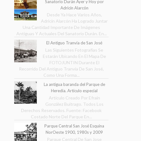
Sanatorio Durán Ayer y Hoy por
Adricín Alarcón
Desde Ya Hace Varios Años,
Adricín Alarcón Ha Logrado Juntar
Una Cantidad Importante De Imágenes
Antiguas Y Actuales Del Sanatorio Durán. En...
El Antiguo Tranvía de San José
Las Siguientes Fotografías Se
Estarán Ubicando En El Mapa De
FOTOJUNTIN Durante El
Recorrido Del Antiguo Tranvía De San José,
Como Una Forma...
La antigua baranda del Parque de
Heredia. Artículo especial
Artículo Creado Por Efraín
González Buitrago. Todos Los
Derechos Reservados. Fuente: Facebook
Costado Norte Del Parque En...
Parque Central San José Esquina
NorOeste 1900, 1980s y 2009
Parque Central De San Jose