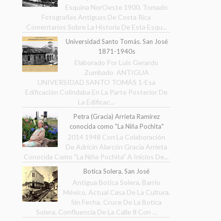
Esquina NorOeste 1900. Tomado
Fotografías Antiguas De Costa Rica
Comentarios Sobre La Historia De Esta Esqu...
Universidad Santo Tomás. San José
1871-1940s
Elaborado Por Luis Gerardo
Zumbado ANTIGUA
UNIVERSIDAD SANTO TOMÁS 1-Esa
Edificación Colindaba En La Parte Posterior De
La Edificac...
Petra (Gracia) Arrieta Ramírez
conocida como "La Niña Pochita"
2014 1948 Con La Colaboración
De Adricin Alarcón Gracia Arrieta
Conocida Como "La Niña Pochita" A Inicios De...
Botica Solera, San José
Antigua Botica Solera, Barrio
México, Actual Casa De La Cultura.
Sin Fecha. Cruce De La Botica
Solera. Confluencia De La Calle 8 Con ...