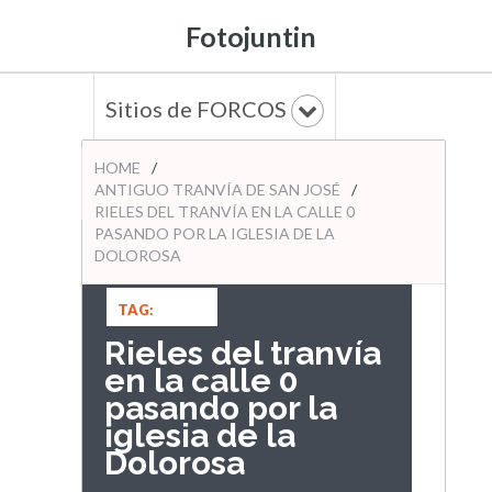
Fotojuntin
Sitios de FORCOS
HOME
/
ANTIGUO TRANVÍA DE SAN JOSÉ
/
RIELES DEL TRANVÍA EN LA CALLE 0
PASANDO POR LA IGLESIA DE LA
DOLOROSA
TAG:
ANTIGUO
Rieles del tranvía
TRANVÍA DE
en la calle 0
SAN JOSÉ
pasando por la
iglesia de la
Dolorosa