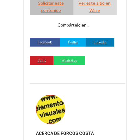
Solicitar este
Ver este sitio en
contenido
Waze
Compártelo en...
Facebook
Twitter
Linkedin
Pin It
WhatsApp
ACERCA DE
FORCOS COSTA