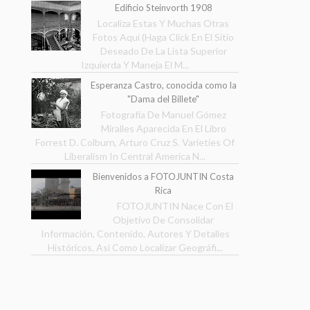
Edificio Steinvorth 1908
Localiza Estas Y Muchas Otras
Fotos Aquí (Haga Click En El Sitio
Deseado De La Lista Superior
Izquierda Y Maneja El M...
Esperanza Castro, conocida como la
"Dama del Billete"
Fotografía De Manuel Gómez
Miralles Aparecida En El Libro
Forrest D. Colburn, Arturo Cruz S. Varieties Of
Liberalism In Central America N...
Bienvenidos a FOTOJUNTIN Costa
Rica
FOTOJUNTIN Nace Con El
Objetivo De Consolidar
Información, Contenido, Autores Y Detalles
Históricos, Así Como Localizar Geográfi...