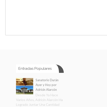
Entradas Populares
Sanatorio Durán
Ayer y Hoy por
Adricín Alarcón
Desde Ya Hace
Varios Años, Adricín Alarcón Ha
Logrado Juntar Una Cantidad