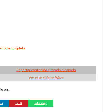
antalla completa
Reportar contenido alterado o dañado
Ver este sitio en Waze
o en...
din
Pin It
WhatsApp