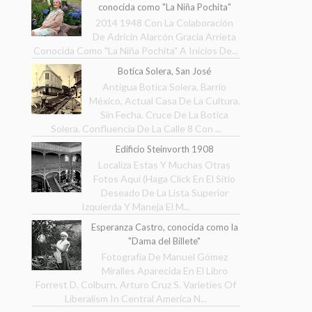
conocida como "La Niña Pochita"
2014 1948 Con La Colaboración
De Adricin Alarcón Gracia Arrieta
Conocida Como "La Niña Pochita" A Inicios De...
Botica Solera, San José
Antigua Botica Solera, Barrio
México, Actual Casa De La Cultura.
Sin Fecha. Cruce De La Botica
Solera. Confluencia De La Calle 8 Con ...
Edificio Steinvorth 1908
Localiza Estas Y Muchas Otras
Fotos Aquí (Haga Click En El Sitio
Deseado De La Lista Superior
Izquierda Y Maneja El M...
Esperanza Castro, conocida como la
"Dama del Billete"
Fotografía De Manuel Gómez
Miralles Aparecida En El Libro
Forrest D. Colburn, Arturo Cruz S. Varieties Of
Liberalism In Central America N...