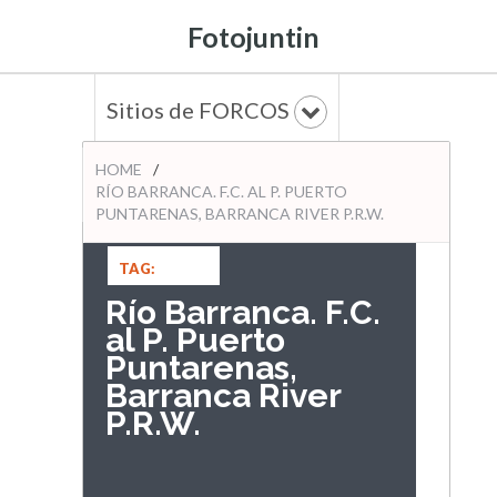
Fotojuntin
Sitios de FORCOS
HOME
/
RÍO BARRANCA. F.C. AL P. PUERTO
PUNTARENAS, BARRANCA RIVER P.R.W.
TAG:
Río Barranca. F.C.
al P. Puerto
Puntarenas,
Barranca River
P.R.W.