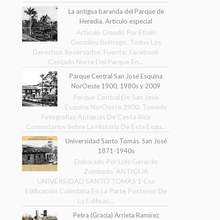
La antigua baranda del Parque de
Heredia. Artículo especial
Artículo Creado Por Efraín
González Buitrago. Todos Los
Derechos Reservados. Fuente: Facebook
Costado Norte Del Parque En...
Parque Central San José Esquina
NorOeste 1900, 1980s y 2009
Parque Central De San Jose
Esquina NorOeste 1900. Tomado
Fotografías Antiguas De Costa Rica
Comentarios Sobre La Historia De Esta Esqu...
Universidad Santo Tomás. San José
1871-1940s
Elaborado Por Luis Gerardo
Zumbado ANTIGUA
UNIVERSIDAD SANTO TOMÁS 1-Esa
Edificación Colindaba En La Parte Posterior De
La Edificac...
Petra (Gracia) Arrieta Ramírez