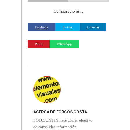
Compártelo en...
Facebook
Twitter
Linkedin
Pin It
WhatsApp
ACERCA DE
FORCOS COSTA
FOTOJUNTIN nace con el objetivo
RICA
de consolidar información,