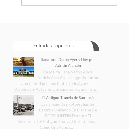
Entradas Populares
Sanatorio Durán Ayer y Hoy por
Adricín Alarcón
Desde Ya Hace Varios Años,
Adricín Alarcón Ha Logrado Juntar
Una Cantidad Importante De Imágenes
Antiguas Y Actuales Del Sanatorio Durán. En...
El Antiguo Tranvía de San José
Las Siguientes Fotografías Se
Estarán Ubicando En El Mapa De
FOTOJUNTIN Durante El
Recorrido Del Antiguo Tranvía De San José,
Como Una Forma...