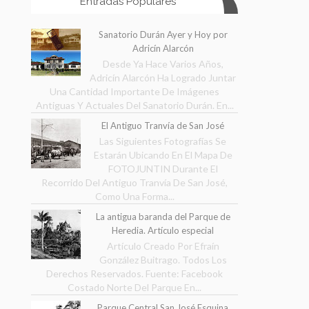
Entradas Populares
Sanatorio Durán Ayer y Hoy por
Adricín Alarcón
Desde Ya Hace Varios Años,
Adricín Alarcón Ha Logrado Juntar
Una Cantidad Importante De Imágenes
Antiguas Y Actuales Del Sanatorio Durán. En...
El Antiguo Tranvía de San José
Las Siguientes Fotografías Se
Estarán Ubicando En El Mapa De
FOTOJUNTIN Durante El
Recorrido Del Antiguo Tranvía De San José,
Como Una Forma...
La antigua baranda del Parque de
Heredia. Artículo especial
Artículo Creado Por Efraín
González Buitrago. Todos Los
Derechos Reservados. Fuente: Facebook
Costado Norte Del Parque En...
Parque Central San José Esquina