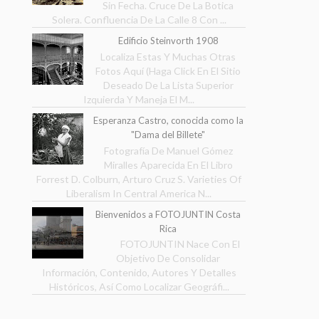
Sin Fecha. Cruce De La Botica
Solera. Confluencia De La Calle 8 Con ...
Edificio Steinvorth 1908
Localiza Estas Y Muchas Otras
Fotos Aquí (Haga Click En El Sitio
Deseado De La Lista Superior
Izquierda Y Maneja El M...
Esperanza Castro, conocida como la
"Dama del Billete"
Fotografía De Manuel Gómez
Miralles Aparecida En El Libro
Forrest D. Colburn, Arturo Cruz S. Varieties Of
Liberalism In Central America N...
Bienvenidos a FOTOJUNTIN Costa
Rica
FOTOJUNTIN Nace Con El
Objetivo De Consolidar
Información, Contenido, Autores Y Detalles
Históricos, Así Como Localizar Geográfi...