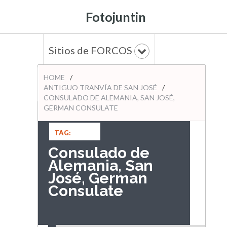
Fotojuntin
Sitios de FORCOS
HOME
/
ANTIGUO TRANVÍA DE SAN JOSÉ
/
CONSULADO DE ALEMANIA, SAN JOSÉ,
GERMAN CONSULATE
TAG:
ANTIGUO
Consulado de
TRANVÍA DE
Alemania, San
SAN JOSÉ
José, German
Consulate