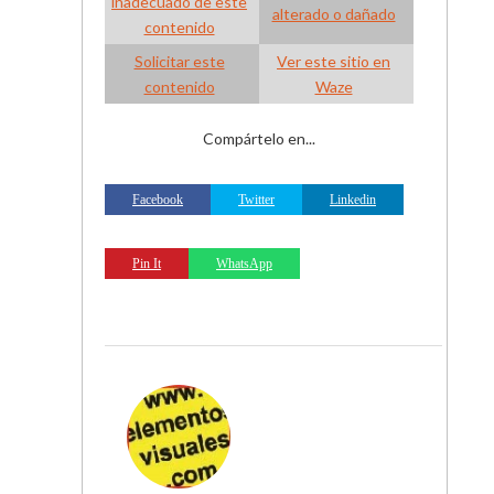
inadecuado de este
alterado o dañado
contenido
Solicitar este
Ver este sitio en
contenido
Waze
Compártelo en...
Facebook
Twitter
Linkedin
Pin It
WhatsApp