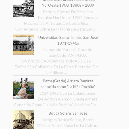
NorOeste 1900, 1980s y 2009
Parque Central De San Jose
Esquina NorOeste 1900. Tomado
Fotografías Antiguas De Costa Rica
Comentarios Sobre La Historia De Esta Esqu...
Universidad Santo Tomás. San José
1871-1940s
Elaborado Por Luis Gerardo
Zumbado ANTIGUA
UNIVERSIDAD SANTO TOMÁS 1-Esa
Edificación Colindaba En La Parte Posterior De
La Edificac...
Petra (Gracia) Arrieta Ramírez
conocida como "La Niña Pochita"
2014 1948 Con La Colaboración
De Adricin Alarcón Gracia Arrieta
Conocida Como "La Niña Pochita" A Inicios De...
Botica Solera, San José
Antigua Botica Solera, Barrio
México, Actual Casa De La Cultura.