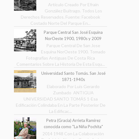
Artículo Creado Por Efraín
González Buitrago. Todos Los
Derechos Reservados. Fuente: Facebook
Costado Norte Del Parque En...
Parque Central San José Esquina
NorOeste 1900, 1980s y 2009
Parque Central De San Jose
Esquina NorOeste 1900. Tomado
Fotografías Antiguas De Costa Rica
Comentarios Sobre La Historia De Esta Esqu...
Universidad Santo Tomás. San José
1871-1940s
Elaborado Por Luis Gerardo
Zumbado ANTIGUA
UNIVERSIDAD SANTO TOMÁS 1-Esa
Edificación Colindaba En La Parte Posterior De
La Edificac...
Petra (Gracia) Arrieta Ramírez
conocida como "La Niña Pochita"
2014 1948 Con La Colaboración