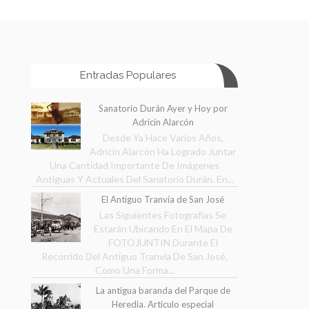
Entradas Populares
Sanatorio Durán Ayer y Hoy por
Adricín Alarcón
Desde Ya Hace Varios Años,
Adricín Alarcón Ha Logrado Juntar
Una Cantidad Importante De Imágenes
Antiguas Y Actuales Del Sanatorio Durán. En...
El Antiguo Tranvía de San José
Las Siguientes Fotografías Se
Estarán Ubicando En El Mapa De
FOTOJUNTIN Durante El
Recorrido Del Antiguo Tranvía De San José,
Como Una Forma...
La antigua baranda del Parque de
Heredia. Artículo especial