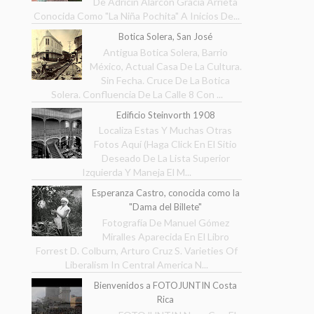
De Adricin Alarcón Gracia Arrieta
Conocida Como "La Niña Pochita" A Inicios De...
Botica Solera, San José
Antigua Botica Solera, Barrio
México, Actual Casa De La Cultura.
Sin Fecha. Cruce De La Botica
Solera. Confluencia De La Calle 8 Con ...
Edificio Steinvorth 1908
Localiza Estas Y Muchas Otras
Fotos Aquí (Haga Click En El Sitio
Deseado De La Lista Superior
Izquierda Y Maneja El M...
Esperanza Castro, conocida como la
"Dama del Billete"
Fotografía De Manuel Gómez
Miralles Aparecida En El Libro
Forrest D. Colburn, Arturo Cruz S. Varieties Of
Liberalism In Central America N...
Bienvenidos a FOTOJUNTIN Costa
Rica