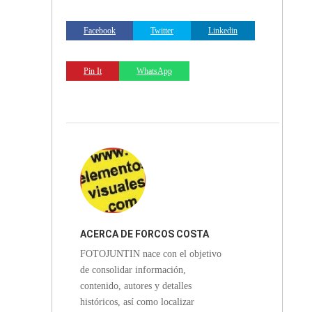
Facebook
Twitter
Linkedin
Pin It
WhatsApp
ACERCA DE
FORCOS COSTA
FOTOJUNTIN nace con el objetivo
RICA
de consolidar información,
contenido, autores y detalles
históricos, así como localizar