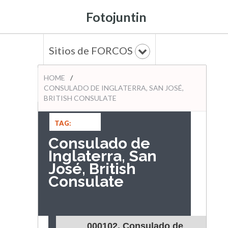
Fotojuntin
Sitios de FORCOS
HOME
/
CONSULADO DE INGLATERRA, SAN JOSÉ,
BRITISH CONSULATE
TAG:
Consulado de
Inglaterra, San
José, British
Consulate
000102. Consulado de