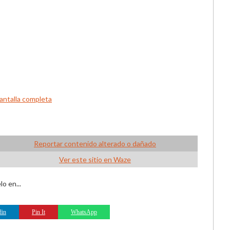
antalla completa
Reportar contenido alterado o dañado
Ver este sitio en Waze
o en...
din
Pin It
WhatsApp