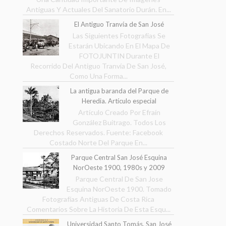
Antiguas Y Actuales Del Sanatorio Durán. En...
El Antiguo Tranvía de San José
Las Siguientes Fotografías Se
Estarán Ubicando En El Mapa De
FOTOJUNTIN Durante El
Recorrido Del Antiguo Tranvía De San José,
Como Una Forma...
La antigua baranda del Parque de
Heredia. Artículo especial
Artículo Creado Por Efraín
González Buitrago. Todos Los
Derechos Reservados. Fuente: Facebook
Costado Norte Del Parque En...
Parque Central San José Esquina
NorOeste 1900, 1980s y 2009
Parque Central De San Jose
Esquina NorOeste 1900. Tomado
Fotografías Antiguas De Costa Rica
Comentarios Sobre La Historia De Esta Esqu...
Universidad Santo Tomás. San José