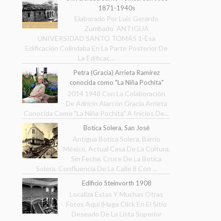
1871-1940s
Elaborado Por Luis Gerardo
Zumbado ANTIGUA
UNIVERSIDAD SANTO TOMÁS 1-Esa
Edificación Colindaba En La Parte Posterior De
La Edificac...
Petra (Gracia) Arrieta Ramírez
conocida como "La Niña Pochita"
2014 1948 Con La Colaboración
De Adricin Alarcón Gracia Arrieta
Conocida Como "La Niña Pochita" A Inicios De...
Botica Solera, San José
Antigua Botica Solera, Barrio
México, Actual Casa De La Cultura.
Sin Fecha. Cruce De La Botica
Solera. Confluencia De La Calle 8 Con ...
Edificio Steinvorth 1908
Localiza Estas Y Muchas Otras
Fotos Aquí (Haga Click En El Sitio
Deseado De La Lista Superior