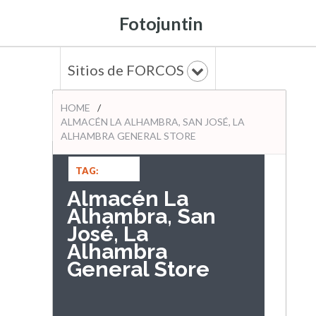
Fotojuntin
Sitios de FORCOS
HOME
/
ALMACÉN LA ALHAMBRA, SAN JOSÉ, LA
ALHAMBRA GENERAL STORE
TAG:
Almacén La
Alhambra, San
José, La
Alhambra
General Store