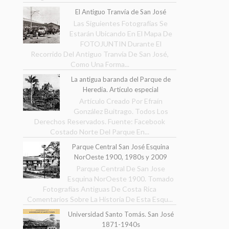
El Antiguo Tranvía de San José
Las Siguientes Fotografías Se
Estarán Ubicando En El Mapa De
FOTOJUNTIN Durante El
Recorrido Del Antiguo Tranvía De San José,
Como Una Forma...
La antigua baranda del Parque de
Heredia. Artículo especial
Artículo Creado Por Efraín
González Buitrago. Todos Los
Derechos Reservados. Fuente: Facebook
Costado Norte Del Parque En...
Parque Central San José Esquina
NorOeste 1900, 1980s y 2009
Parque Central De San Jose
Esquina NorOeste 1900. Tomado
Fotografías Antiguas De Costa Rica
Comentarios Sobre La Historia De Esta Esqu...
Universidad Santo Tomás. San José
1871-1940s