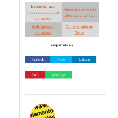
Denunciar uso
Reportar contenido
inadecuado de este
alterado o dañado
contenido
Solicitar este
Ver este sitio en
contenido
Waze
Compártelo en...
Facebook
Twitter
Linkedin
Pin It
WhatsApp