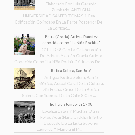
Elaborado Por Luis Gerardo
Zumbado ANTIGUA
UNIVERSIDAD SANTO TOMÁS 1-Esa
Edificación Colindaba En La Parte Posterior De
La Edificac...
Petra (Gracia) Arrieta Ramírez
conocida como "La Niña Pochita"
2014 1948 Con La Colaboración
De Adricin Alarcón Gracia Arrieta
Conocida Como "La Niña Pochita" A Inicios De...
Botica Solera, San José
Antigua Botica Solera, Barrio
México, Actual Casa De La Cultura.
Sin Fecha. Cruce De La Botica
Solera. Confluencia De La Calle 8 Con ...
Edificio Steinvorth 1908
Localiza Estas Y Muchas Otras
Fotos Aquí (Haga Click En El Sitio
Deseado De La Lista Superior
Izquierda Y Maneja El M...