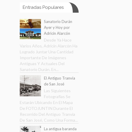
Entradas Populares
Sanatorio Durán
Ayer y Hoy por
Adricín Alarcón
Desde Ya Hace
Varios Años, Adricín Alarcón Ha
Logrado Juntar Una Cantidad
Importante De Imágenes
Antiguas Y Actuales Del
Sanatorio Durán. En...
El Antiguo Tranvía
de San José
Las Siguientes
Fotografías Se
Estarán Ubicando En El Mapa
De FOTOJUNTIN Durante El
Recorrido Del Antiguo Tranvía
De San José, Como Una Forma...
La antigua baranda