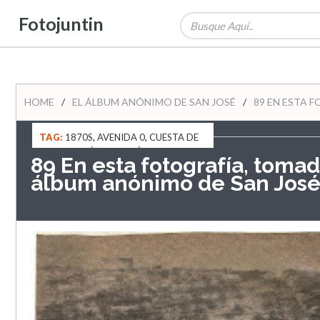
Fotojuntin
HOME
/
EL ÁLBUM ANÓNIMO DE SAN JOSÉ
/
89 EN ESTA F
TAG:
1870S
,
AVENIDA 0
,
CUESTA DE
MORAS
,
EL ÁLBUM ANÓNIMO DE SAN
89 En esta fotografía, tomada
JOSÉ
álbum anónimo de San Jos