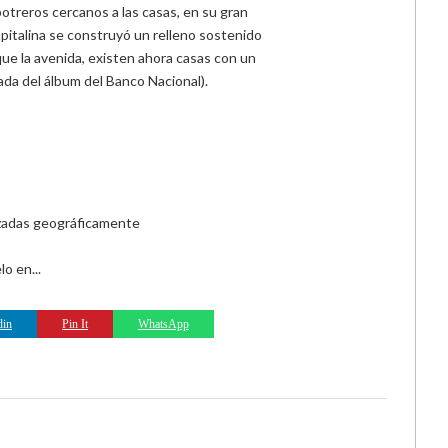
potreros cercanos a las casas, en su gran
capitalina se construyó un relleno sostenido
ue la avenida, existen ahora casas con un
omada del álbum del Banco Nacional).
lizadas geográficamente
o en...
din
Pin It
WhatsApp