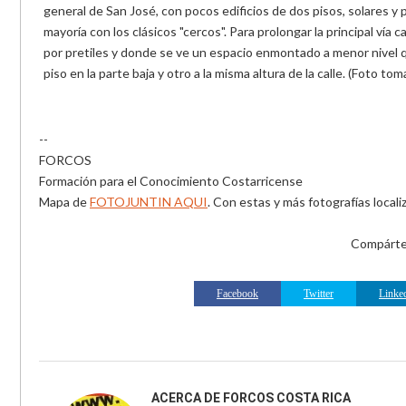
general de San José, con pocos edificios de dos pisos, solares y 
mayoría con los clásicos "cercos". Para prolongar la principal vía 
por pretiles y donde se ve un espacio enmontado a menor nivel q
piso en la parte baja y otro a la misma altura de la calle. (Foto t
--
FORCOS
Formación para el Conocimiento Costarricense
Mapa de
FOTOJUNTIN AQUI
. Con estas y más fotografías loca
Compártel
Facebook
Twitter
Linke
ACERCA DE
FORCOS COSTA RICA