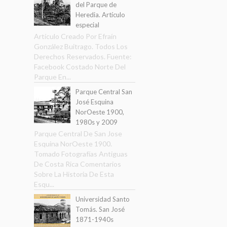
del Parque de
Heredia. Artículo
especial
Artículo Creado Por Efraín
González Buitrago. Todos Los
Derechos Reservados. Fuente:
Facebook Costado Norte Del
Parque En...
Parque Central San
José Esquina
NorOeste 1900,
1980s y 2009
Parque Central De San Jose
Esquina NorOeste 1900.
Tomado Fotografías Antiguas
De Costa Rica Comentarios
Sobre La Historia De Esta
Esqu...
Universidad Santo
Tomás. San José
1871-1940s