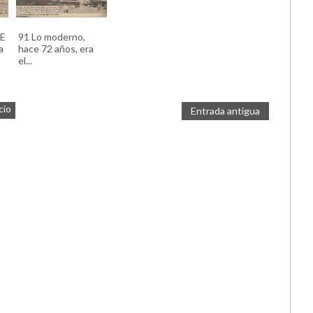
DE
91 Lo moderno,
a
hace 72 años, era
el...
cio
Entrada antigua