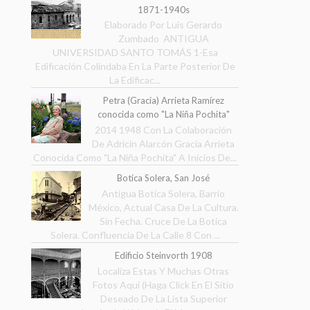
1871-1940s
Elaborado Por Luis Gerardo
Zumbado ANTIGUA
UNIVERSIDAD SANTO TOMÁS 1-Esa
Edificación Colindaba En La Parte Posterior De
La Edificac...
Petra (Gracia) Arrieta Ramírez
conocida como "La Niña Pochita"
2014 1948 Con La Colaboración
De Adricin Alarcón Gracia Arrieta
Conocida Como "La Niña Pochita" A Inicios De...
Botica Solera, San José
Antigua Botica Solera, Barrio
México, Actual Casa De La Cultura.
Sin Fecha. Cruce De La Botica
Solera. Confluencia De La Calle 8 Con ...
Edificio Steinvorth 1908
Localiza Estas Y Muchas Otras
Fotos Aquí (Haga Click En El Sitio
Deseado De La Lista Superior