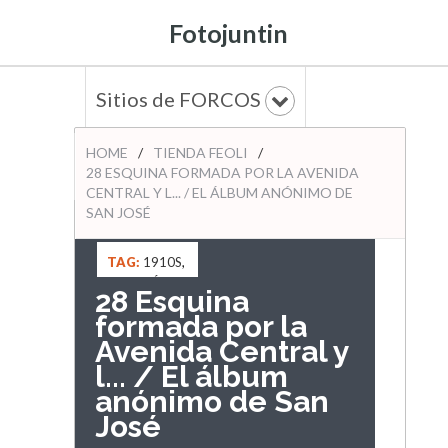
Fotojuntin
Sitios de FORCOS
HOME
/
TIENDA FEOLI
/
28 ESQUINA FORMADA POR LA AVENIDA
CENTRAL Y L... / EL ÁLBUM ANÓNIMO DE
SAN JOSÉ
TAG:
1910S
,
ALMACÉN
28 Esquina
RILASA
,
formada por la
AVENIDA 0
,
Avenida Central y
CALLE 0
,
EL
ÁLBUM
l... / El álbum
ANÓNIMO
anónimo de San
DE SAN
José
JOSÉ
,
TIENDA