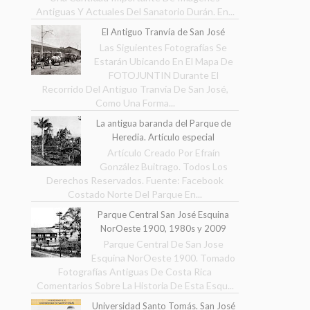
Antiguas Y Actuales Del Sanatorio Durán. En...
El Antiguo Tranvía de San José
Las Siguientes Fotografías Se
Estarán Ubicando En El Mapa De
FOTOJUNTIN Durante El
Recorrido Del Antiguo Tranvía De San José,
Como Una Forma...
La antigua baranda del Parque de
Heredia. Artículo especial
Artículo Creado Por Efraín
González Buitrago. Todos Los
Derechos Reservados. Fuente: Facebook
Costado Norte Del Parque En...
Parque Central San José Esquina
NorOeste 1900, 1980s y 2009
Parque Central De San Jose
Esquina NorOeste 1900. Tomado
Fotografías Antiguas De Costa Rica
Comentarios Sobre La Historia De Esta Esqu...
Universidad Santo Tomás. San José