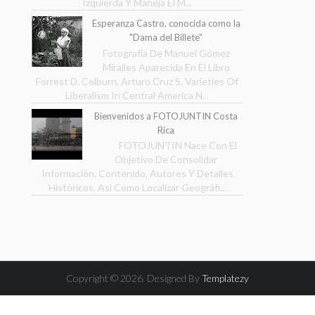
Izquierda Y Maneja El M...
Esperanza Castro, conocida como la
"Dama del Billete"
Fotografía De Manuel Gómez
Miralles Aparecida En El Libro
Forrest D. Colburn, Arturo Cruz S. Varieties Of
Liberalism In Central America N...
Bienvenidos a FOTOJUNTIN Costa
Rica
FOTOJUNTIN Nace Con El
Objetivo De Consolidar
Información, Contenido, Autores Y Detalles
Históricos, Así Como Localizar Geográfi...
Copyright ©
2026. Designed By
Templatezy