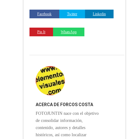
Facebook
Twitter
Linkedin
Pin It
WhatsApp
ACERCA DE
FORCOS COSTA
FOTOJUNTIN nace con el objetivo
RICA
de consolidar información,
contenido, autores y detalles
históricos, así como localizar