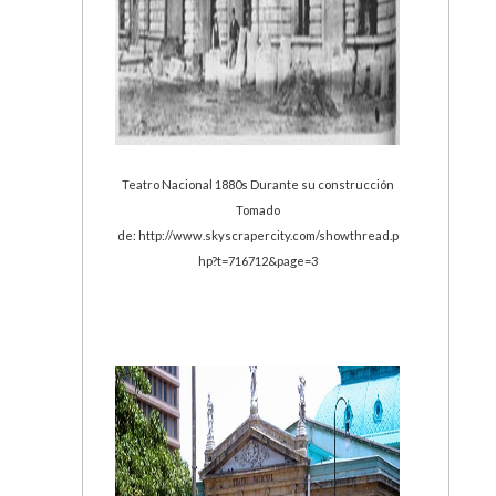
Teatro Nacional 1880s Durante su construcción
Tomado
de: http://www.skyscrapercity.com/showthread.p
hp?t=716712&page=3