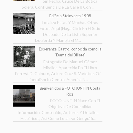
Sin Fecha. Cruce De La Botica
Solera. Confluencia De La Calle 8 Con ...
Edificio Steinvorth 1908
Localiza Estas Y Muchas Otras
Fotos Aquí (Haga Click En El Sitio
Deseado De La Lista Superior
Izquierda Y Maneja El M...
Esperanza Castro, conocida como la
"Dama del Billete"
Fotografía De Manuel Gómez
Miralles Aparecida En El Libro
Forrest D. Colburn, Arturo Cruz S. Varieties Of
Liberalism In Central America N...
Bienvenidos a FOTOJUNTIN Costa
Rica
FOTOJUNTIN Nace Con El
Objetivo De Consolidar
Información, Contenido, Autores Y Detalles
Históricos, Así Como Localizar Geográfi...