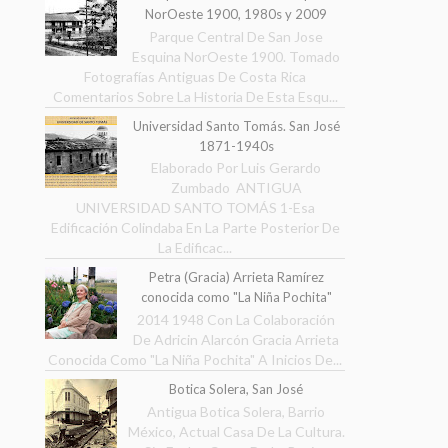
NorOeste 1900, 1980s y 2009
Parque Central De San Jose
Esquina NorOeste 1900. Tomado
Fotografías Antiguas De Costa Rica
Comentarios Sobre La Historia De Esta Esqu...
Universidad Santo Tomás. San José
1871-1940s
Elaborado Por Luis Gerardo
Zumbado ANTIGUA
UNIVERSIDAD SANTO TOMÁS 1-Esa
Edificación Colindaba En La Parte Posterior De
La Edificac...
Petra (Gracia) Arrieta Ramírez
conocida como "La Niña Pochita"
2014 1948 Con La Colaboración
De Adricin Alarcón Gracia Arrieta
Conocida Como "La Niña Pochita" A Inicios De...
Botica Solera, San José
Antigua Botica Solera, Barrio
México, Actual Casa De La Cultura.