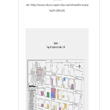
de: http://www.skyscrapercity.com/showthread.p
hp?t=281101