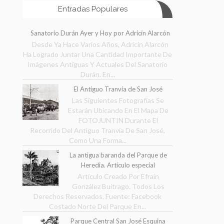
Entradas Populares
Sanatorio Durán Ayer y Hoy por Adricín Alarcón
Desde Ya Hace Varios Años, Adricín Alarcón
Ha Logrado Juntar Una Cantidad Importante De
Imágenes Antiguas Y Actuales Del Sanatorio
Durán. En...
El Antiguo Tranvía de San José
Las Siguientes Fotografías Se
Estarán Ubicando En El Mapa De
FOTOJUNTIN Durante El
Recorrido Del Antiguo Tranvía De San José,
Como Una Forma...
La antigua baranda del Parque de
Heredia. Artículo especial
Artículo Creado Por Efraín
González Buitrago. Todos Los
Derechos Reservados. Fuente: Facebook
Costado Norte Del Parque En...
Parque Central San José Esquina