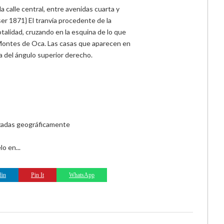
lle central, entre avenidas cuarta y
er 1871} El tranvía procedente de la
 totalidad, cruzando en la esquina de lo que
e Montes de Oca. Las casas que aparecen en
ía del ángulo superior derecho.
lizadas geográficamente
o en...
din
Pin It
WhatsApp