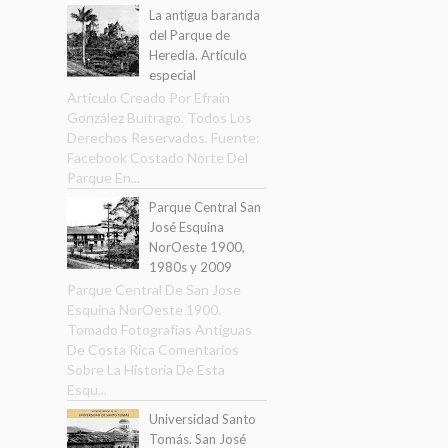
La antigua baranda
del Parque de
Heredia. Artículo
especial
Artículo Creado Por Efraín
González Buitrago. Todos Los
Derechos Reservados. Fuente:
Facebook Costado Norte Del
Parque En...
Parque Central San
José Esquina
NorOeste 1900,
1980s y 2009
Parque Central De San Jose
Esquina NorOeste 1900.
Tomado Fotografías Antiguas
De Costa Rica Comentarios
Sobre La Historia De Esta
Esqu...
Universidad Santo
Tomás. San José