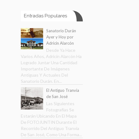
Entradas Populares
Sanatorio Durán
Ayer y Hoy por
Adricín Alarcón
Desde Ya Hace
Varios Años, Adricín Alarcón Ha
Logrado Juntar Una Cantidad
Importante De Imágenes
Antiguas Y Actuales Del
Sanatorio Durán. En...
El Antiguo Tranvía
de San José
Las Siguientes
Fotografías Se
Estarán Ubicando En El Mapa
De FOTOJUNTIN Durante El
Recorrido Del Antiguo Tranvía
De San José, Como Una Forma...