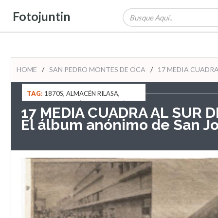
Fotojuntin
HOME
/
SAN PEDRO MONTES DE OCA
/
17 MEDIA CUADRA 
TAG:
1870S
,
ALMACÉN RILASA
,
ANTIGUO TRANVÍA DE SAN JOSÉ
,
17 MEDIA CUADRA AL SUR DE
AVENIDA 4
,
AVENIDA 6
,
CALLE 0
,
CINE
El álbum anónimo de San J
REX
,
EL ÁLBUM ANÓNIMO DE SAN
JOSÉ
,
ESTACIÓN DEL FERROCARRILL
ELÉCTRICO AL PACÍFICO
,
LA SABANA
,
SAN PEDRO MONTES DE OCA